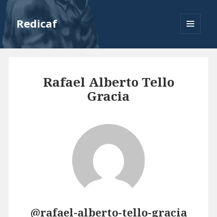
Redicaf
MENU
AND
WIDGETS
Rafael Alberto Tello
Gracia
@rafael-alberto-tello-gracia