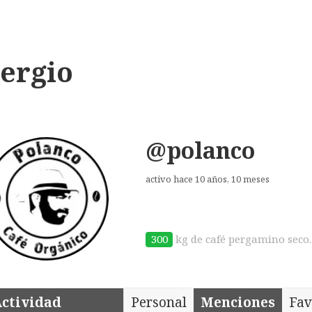
ergio
@polanco
activo hace 10 años, 10 meses
300
kg de café pergamino seco.
ctividad
Personal
Menciones
Fav