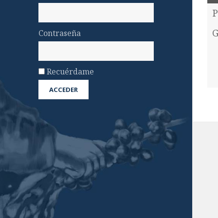
P
G
Contraseña
Recuérdame