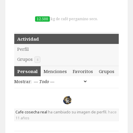
12.500
kg de café pergamino seco.
Actividad
Perfil
Grupos
4
Personal
Menciones
Favoritos
Grupos
Mostrar:
Cafe cosecha real
ha cambiado su imagen de perfil.
hace
11 años