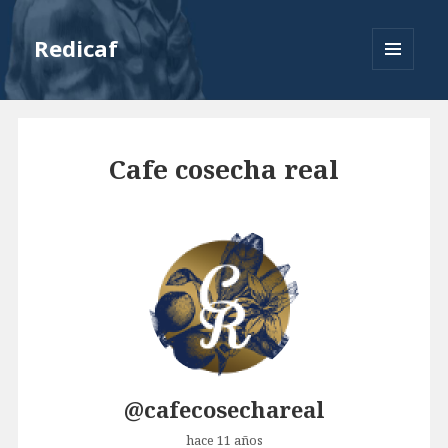
Redicaf
MENU
AND
WIDGETS
Cafe cosecha real
@cafecosechareal
hace 11 años